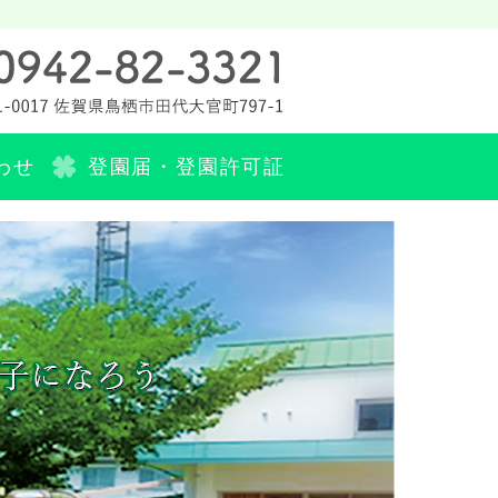
町 社会福祉法人 田代保育園
わせ
登園届・登園許可証