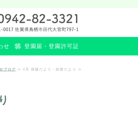
町 社会福祉法人 田代保育園
わせ
登園届・登園許可証
せブログ
≫ 4月 保健だより・給食だより ≫
り