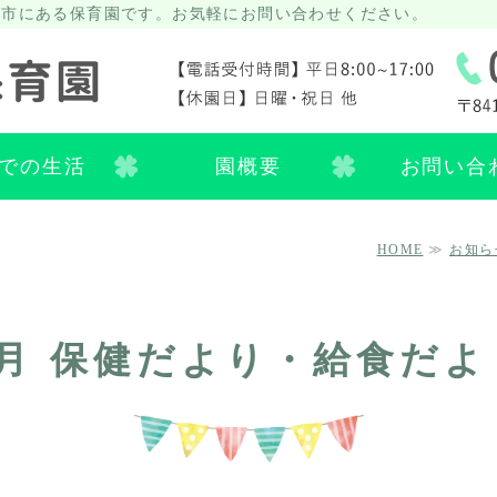
栖市にある保育園です。お気軽にお問い合わせください。
佐賀県 鳥栖市 田代大官
での生活
園概要
お問い合
HOME
≫
お知ら
4月 保健だより・給食だよ